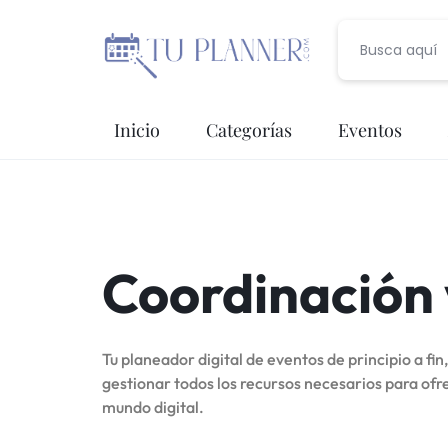
TU
Inicio
Categorías
Eventos
PLANNER
Banquetes
Fotografía
Coordinación 
Entretenimiento
Renta de Mobiliario
Tu planeador digital de eventos de principio a f
gestionar todos los recursos necesarios para ofr
Videografía
mundo digital.
Meseros