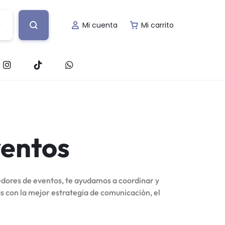
Mi cuenta
Mi carrito
nto
s
Decoración de Evento
fía
Lugar de Evento
ventos
ería
Papelería Social
ción
Renta de Mobiliario
eedores de eventos, te ayudamos a coordinar y
s con la mejor estrategia de comunicaciòn, el
Valet Parking
afía