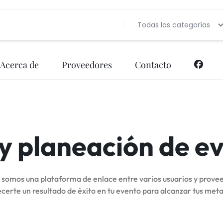
Todas las categorías
Acerca de
Proveedores
Contacto
Bebidas
Banquetes
Decoración de Eve
Bebida
Música
Entretenimiento
Lugar de Evento
Fotogra
y planeación de e
Papelería Social
Meseros
Pastelería y Repost
Música
Valet Parking
Pastelería y Repostería
Producción
Produc
in, somos una plataforma de enlace entre varios usuarios y prov
ecerte un resultado de éxito en tu evento para alcanzar tus meta
Vestidos y disfraces
Servicios de Comida (Carretas)
Snacks
Snacks
Servicios de Comida (Carretas)
Vestidos y Disfraces
Videogr