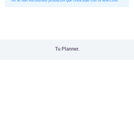
No se han encontrado productos que coincidan con tu selección.
Tu Planner.