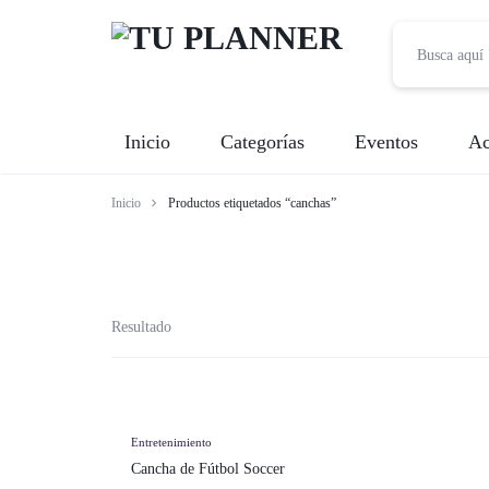
TU
Inicio
Categorías
Eventos
Ac
PLANNER
Inicio
Productos etiquetados “canchas”
Banquetes
Fotografía
Entretenimiento
Resultado
Renta de Mobiliario
Videografía
Entretenimiento
Cancha de Fútbol Soccer
Meseros