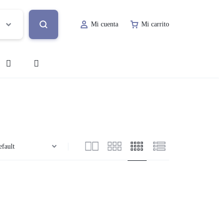
Mi cuenta
Mi carrito
o
Decoración de Evento
Lugar de Evento
ía
Papelería Social
Renta de Mobiliario
Valet Parking
a