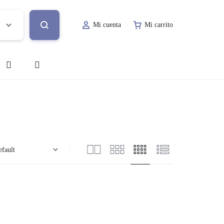
Mi cuenta
Mi carrito
o
Decoración de Evento
Lugar de Evento
ía
Papelería Social
Renta de Mobiliario
Valet Parking
a