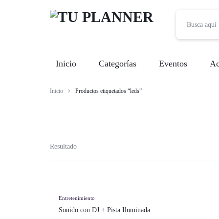
TU
Inicio
Categorías
Eventos
Ac
PLANNER
Inicio
Productos etiquetados “leds”
Banquetes
Fotografía
Entretenimiento
Resultado
Renta de Mobiliario
Videografía
Entretenimiento
Sonido con DJ + Pista Iluminada
Meseros