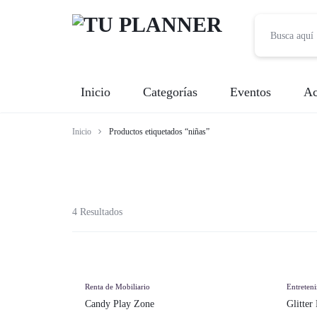
TU
Inicio
Categorías
Eventos
Ac
PLANNER
Inicio
Productos etiquetados “niñas”
Banquetes
Fotografía
Entretenimiento
4 Resultados
Renta de Mobiliario
Videografía
Renta de Mobiliario
Entreten
Candy Play Zone
Glitter
Meseros