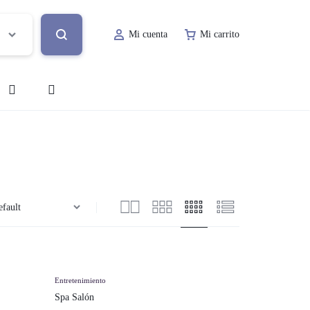
Mi cuenta
Mi carrito
o
Decoración de Evento
Lugar de Evento
ía
Papelería Social
Renta de Mobiliario
Valet Parking
Entretenimiento
Spa Salón
a