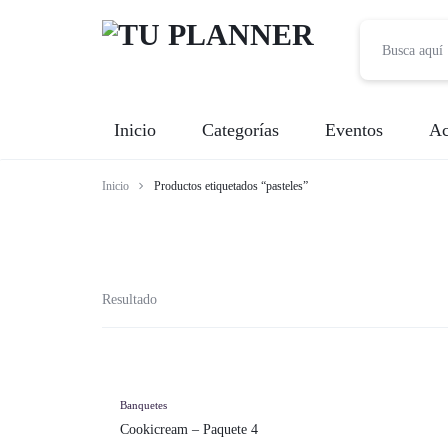
TU
Inicio
Categorías
Eventos
Ac
PLANNER
Inicio
Productos etiquetados “pasteles”
Banquetes
Fotografía
Entretenimiento
Resultado
Renta de Mobiliario
Videografía
Banquetes
Cookicream – Paquete 4
Meseros