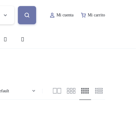
Mi cuenta
Mi carrito
o
Decoración de Evento
Lugar de Evento
ía
Papelería Social
Renta de Mobiliario
Valet Parking
a