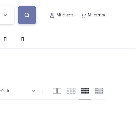
Mi cuenta
Mi carrito
o
Decoración de Evento
Lugar de Evento
ía
Papelería Social
Renta de Mobiliario
Valet Parking
a