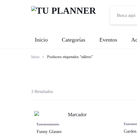
TU
Inicio
Categorías
Eventos
Ac
PLANNER
Inicio
Productos etiquetados “talleres”
Banquetes
Fotografía
Entretenimiento
3 Resultados
Renta de Mobiliario
Videografía
Entreten
Entretenimiento
Garden 
Funny Glasses
Meseros