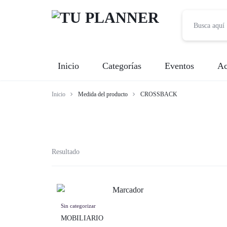
TU
Inicio
Categorías
Eventos
Ac
PLANNER
Inicio
Medida del producto
CROSSBACK
Banquetes
Fotografía
Entretenimiento
Resultado
Renta de Mobiliario
Videografía
Sin categorizar
MOBILIARIO
Meseros