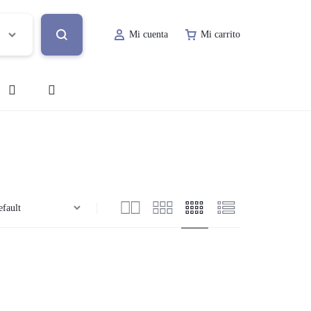
Mi cuenta
Mi carrito
o
Decoración de Evento
Lugar de Evento
ía
Papelería Social
Renta de Mobiliario
Valet Parking
a