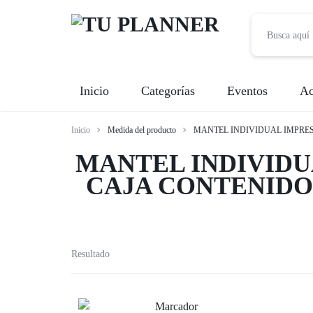
TU
Inicio
Categorías
Eventos
Ac
PLANNER
Inicio
Medida del producto
MANTEL INDIVIDUAL IMPRES
Banquetes
MANTEL INDIVIDU
Fotografía
CAJA CONTENIDO
Entretenimiento
Renta de Mobiliario
Resultado
Videografía
Meseros