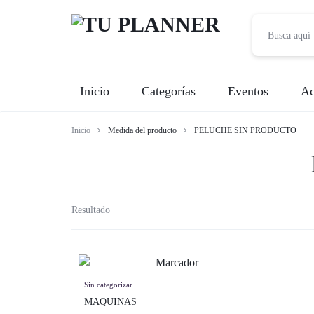
TU
Inicio
Categorías
Eventos
Ac
PLANNER
Inicio
Medida del producto
PELUCHE SIN PRODUCTO
Banquetes
Fotografía
Entretenimiento
Resultado
Renta de Mobiliario
Videografía
Sin categorizar
MAQUINAS
Meseros