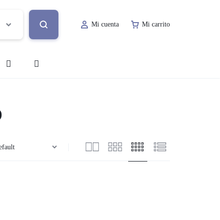
Mi cuenta
Mi carrito
o
Decoración de Evento
O
Lugar de Evento
ía
Papelería Social
Renta de Mobiliario
Valet Parking
a