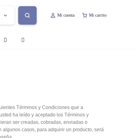
Mi cuenta
Mi carrito
o
Decoración de Evento
Lugar de Evento
ía
Papelería Social
Renta de Mobiliario
siguientes Términos y Condiciones que a
usted ha leído y aceptado los Términos y
Valet Parking
ieran ser creadas, cobradas, enviadas o
 algunos casos, para adquirir un producto, será
a
aseña.