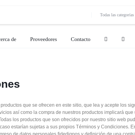
Todas las categorías
erca de
Proveedores
Contacto
Bebidas
Banquetes
Decoración de Event
Bebidas
Música
Entretenimiento
Lugar de Evento
Fotografía
ones
Papelería Social
Meseros
Pastelería y Reposter
Música
Valet Parking
Pastelería y Repostería
Producción
Producción
s productos que se ofrecen en este sitio, que lea y acepte los 
rvicios así como la compra de nuestros productos implicará que 
Vestidos y disfraces
Servicios de Comida (Carretas)
Snacks
Snacks
das los productos que son ofrecidos por nuestro sitio web pud
caso estarían sujetas a sus propios Términos y Condiciones. En
Servicios de Comida (Carretas)
Vestidos y Disfraces
Videografí
ingreso de datos personales fidedignos y definición de una contr