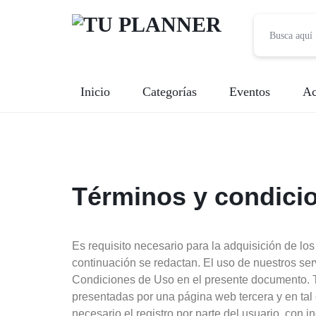
TU
Inicio
Categorías
Eventos
Ac
PLANNER
Banquetes
Fotografía
Términos y condici
Entretenimiento
Renta de Mobiliario
Es requisito necesario para la adquisición de lo
continuación se redactan. El uso de nuestros se
Videografía
Condiciones de Uso en el presente documento. To
presentadas por una página web tercera y en tal 
Meseros
necesario el registro por parte del usuario, con 