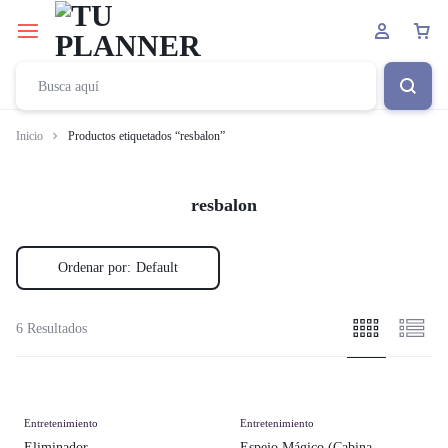
Inicio
Productos etiquetados “resbalon”
resbalon
Ordenar por:
Default
6 Resultados
Entretenimiento
Entretenimiento
Eliminador
Espejo Mágico (Cabina