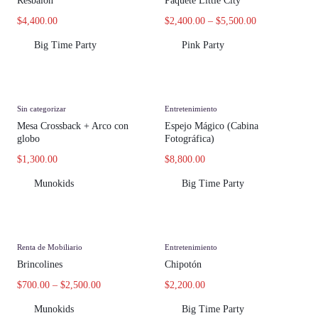
Resbalón
Paquete Little City
$
4,400.00
$
2,400.00
–
$
5,500.00
Big Time Party
Pink Party
Sin categorizar
Entretenimiento
Mesa Crossback + Arco con
Espejo Mágico (Cabina
globo
Fotográfica)
$
1,300.00
$
8,800.00
Munokids
Big Time Party
Renta de Mobiliario
Entretenimiento
Brincolines
Chipotón
$
700.00
–
$
2,500.00
$
2,200.00
Munokids
Big Time Party