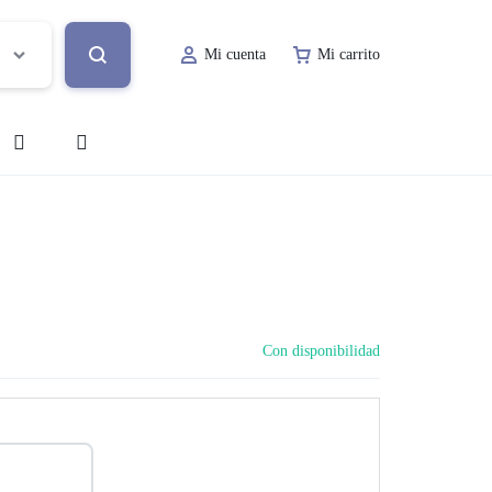
Mi cuenta
Mi carrito
o
Decoración de Evento
Lugar de Evento
ía
Papelería Social
Con disponibilidad
Renta de Mobiliario
Valet Parking
a