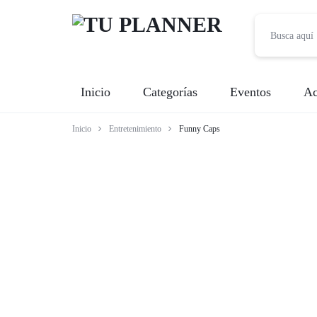
TU
Inicio
Categorías
Eventos
Ac
PLANNER
Inicio
Entretenimiento
Funny Caps
Banquetes
Fotografía
Entretenimiento
Renta de Mobiliario
Videografía
Meseros