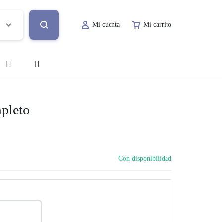
Mi cuenta
Mi carrito
o
Decoración de Evento
pleto
Lugar de Evento
ía
Papelería Social
Con disponibilidad
Renta de Mobiliario
Valet Parking
a