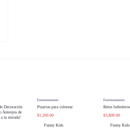
Entretenimiento
Entretenimiento
de Decoración
Pizarras para colorear
Retos futboleros
o Anteojos de
$
1,200.00
$
3,800.00
 a tu mirada!
Funny Kids
Funny Kids