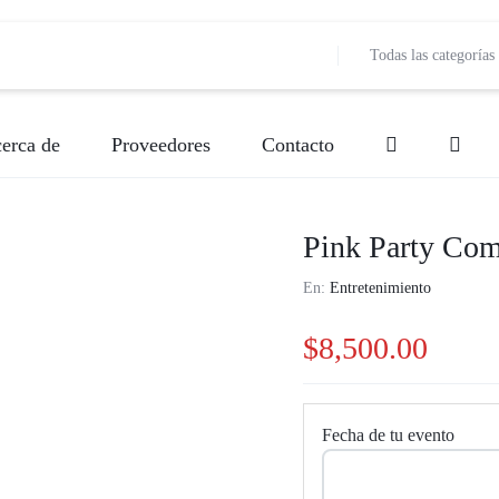
Todas las categorías
erca de
Proveedores
Contacto
Bebidas
Banquetes
Decoración de Event
Bebidas
Pink Party Com
Música
Entretenimiento
Lugar de Evento
Fotografía
En:
Entretenimiento
Papelería Social
Meseros
Pastelería y Reposter
Música
$
8,500.00
Valet Parking
Pastelería y Repostería
Producción
Producción
Vestidos y disfraces
Servicios de Comida (Carretas)
Snacks
Snacks
Fecha de tu evento
Servicios de Comida (Carretas)
Vestidos y Disfraces
Videografí