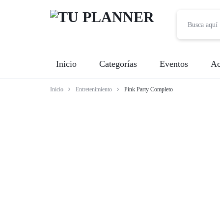
TU
Inicio
Categorías
Eventos
Ac
PLANNER
Inicio
Entretenimiento
Pink Party Completo
Banquetes
Fotografía
Entretenimiento
Renta de Mobiliario
Videografía
Meseros