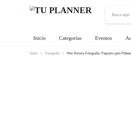
TU
Inicio
Categorías
Eventos
Ac
PLANNER
Inicio
Fotografía
Wen Herrera Fotografía- Paquetes para Piñata
Banquetes
Fotografía
Entretenimiento
Renta de Mobiliario
Videografía
Meseros