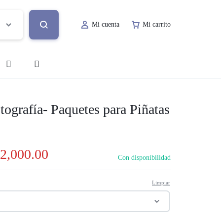
Mi cuenta
Mi carrito
o
Decoración de Evento
ografía- Paquetes para Piñatas
Lugar de Evento
ía
Papelería Social
2,000.00
Con disponibilidad
Renta de Mobiliario
Limpiar
Valet Parking
a