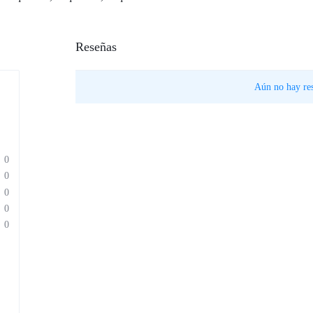
Reseñas
Aún no hay res
0
0
0
0
0