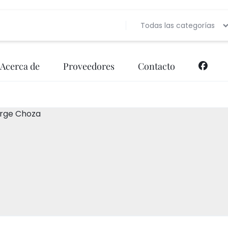
Todas las categorías
Acerca de
Proveedores
Contacto
Bebidas
Banquetes
Decoración de Eve
Bebida
Música
Entretenimiento
Lugar de Evento
Fotogra
Papelería Social
Meseros
Pastelería y Repost
Música
Valet Parking
Pastelería y Repostería
Producción
Produc
Vestidos y disfraces
Servicios de Comida (Carretas)
Snacks
Snacks
Servicios de Comida (Carretas)
Vestidos y Disfraces
Videogr