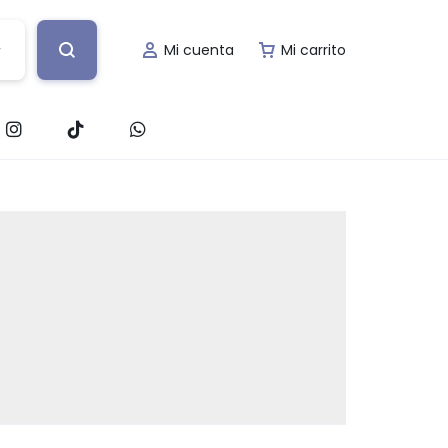
Mi cuenta
Mi carrito
nto
s
Decoración de Evento
fía
Lugar de Evento
ería
Papelería Social
ción
Renta de Mobiliario
Valet Parking
afía