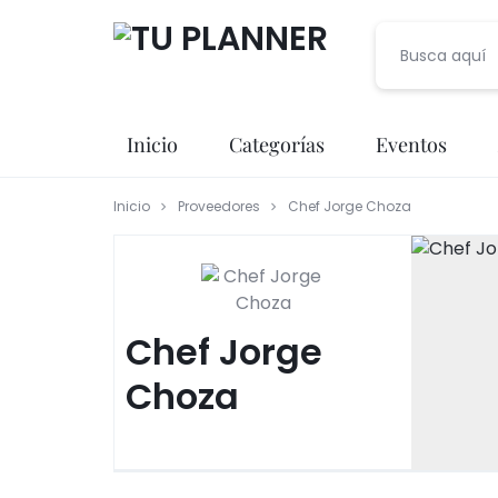
TU
Inicio
Categorías
Eventos
PLANNER
Inicio
Proveedores
Chef Jorge Choza
Banquetes
Fotografía
Entretenimiento
Chef Jorge
Renta de Mobiliario
Choza
Videografía
Meseros