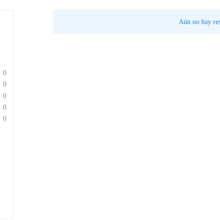
Aún no hay res
0
0
0
0
0