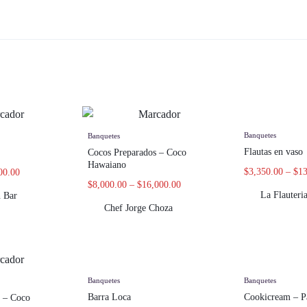
Banquetes
Banquetes
Flautas en vaso
Cocos Preparados – Coco
Hawaiano
$
3,350.00
–
$
13
00.00
$
8,000.00
–
$
16,000.00
La Flauteri
 Bar
Chef Jorge Choza
Banquetes
Banquetes
Barra Loca
Cookicream – P
s – Coco