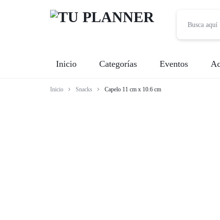
TU
Inicio
Categorías
Eventos
Ac
PLANNER
Inicio
Snacks
Capelo 11 cm x 10.6 cm
Banquetes
Fotografía
Entretenimiento
Renta de Mobiliario
Videografía
Meseros