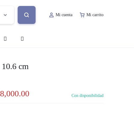
Mi cuenta
Mi carrito
o
Decoración de Evento
 10.6 cm
Lugar de Evento
ía
Papelería Social
8,000.00
Con disponibilidad
Renta de Mobiliario
Valet Parking
a