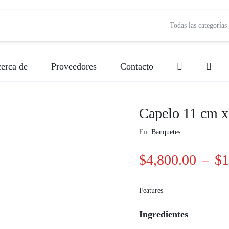
Todas las categorías
erca de
Proveedores
Contacto
Bebidas
Banquetes
Decoración de Event
Bebidas
Capelo 11 cm x
Música
Entretenimiento
Lugar de Evento
Fotografía
En:
Banquetes
Papelería Social
Meseros
Pastelería y Reposter
Música
$
4,800.00
–
$
1
Valet Parking
Pastelería y Repostería
Producción
Producción
Features
Vestidos y disfraces
Servicios de Comida (Carretas)
Snacks
Snacks
Ingredientes
Servicios de Comida (Carretas)
Vestidos y Disfraces
Videografí