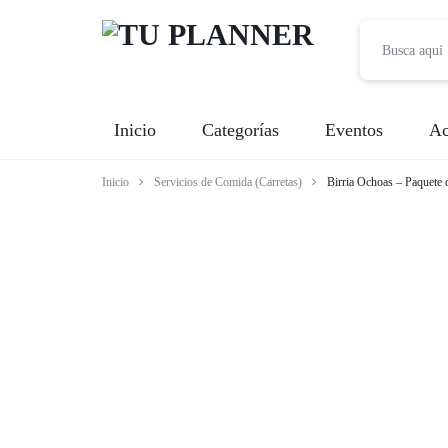
TU
Inicio
Categorías
Eventos
Ac
PLANNER
Inicio
Servicios de Comida (Carretas)
Birria Ochoas – Paquete 
Banquetes
Fotografía
Entretenimiento
Renta de Mobiliario
Videografía
Meseros