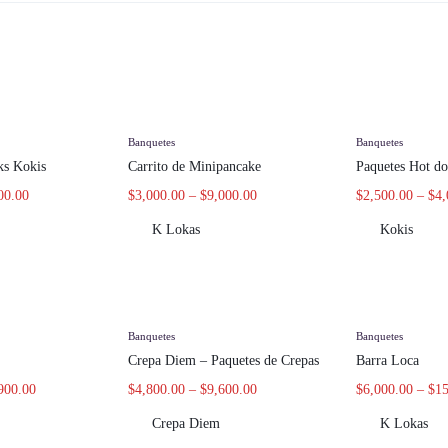
Banquetes
Banquetes
ks Kokis
Carrito de Minipancake
Paquetes Hot do
00.00
$
3,000.00
–
$
9,000.00
$
2,500.00
–
$
4,
K Lokas
Kokis
Banquetes
Banquetes
Crepa Diem – Paquetes de Crepas
Barra Loca
900.00
$
4,800.00
–
$
9,600.00
$
6,000.00
–
$
15
Crepa Diem
K Lokas