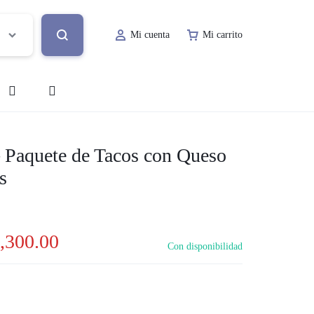
Mi cuenta
Mi carrito
o
Decoración de Evento
– Paquete de Tacos con Queso
s
Lugar de Evento
ía
Papelería Social
,300.00
Renta de Mobiliario
Con disponibilidad
Valet Parking
a