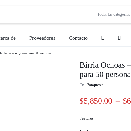
Todas las categorías
erca de
Proveedores
Contacto
de Tacos con Queso para 50 personas
Bebidas
Banquetes
Decoración de Event
Bebidas
Birria Ochoas 
para 50 persona
Música
Entretenimiento
Lugar de Evento
Fotografía
En:
Banquetes
Papelería Social
Meseros
Pastelería y Reposter
Música
$
5,850.00
–
$
6
Valet Parking
Pastelería y Repostería
Producción
Producción
Vestidos y disfraces
Servicios de Comida (Carretas)
Snacks
Snacks
Features
Servicios de Comida (Carretas)
Vestidos y Disfraces
Videografí