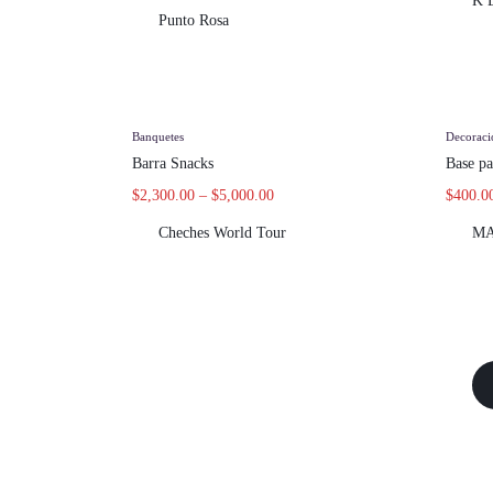
K 
Punto Rosa
Banquetes
Decoraci
Barra Snacks
Base pa
$
2,300.00
–
$
5,000.00
$
400.0
Cheches World Tour
MA