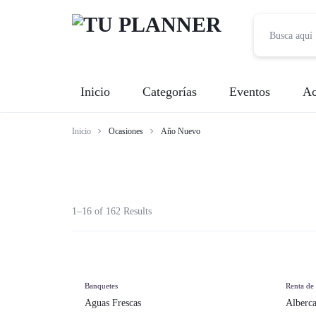
TU
Inicio
Categorías
Eventos
Ac
PLANNER
Inicio
Ocasiones
Año Nuevo
Banquetes
Fotografía
Entretenimiento
1–16 of 162 Results
Renta de Mobiliario
Videografía
Banquetes
Renta de
Aguas Frescas
Alberca
Meseros