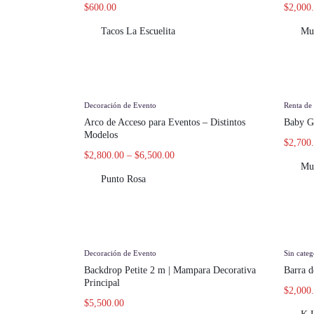
$
600.00
$
2,000
Tacos La Escuelita
Mu
Decoración de Evento
Renta de
Arco de Acceso para Eventos – Distintos
Baby 
Modelos
$
2,700
$
2,800.00
–
$
6,500.00
Mu
Punto Rosa
Decoración de Evento
Sin categ
Backdrop Petite 2 m | Mampara Decorativa
Barra d
Principal
$
2,000
$
5,500.00