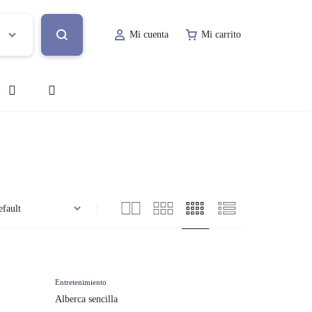
Mi cuenta
Mi carrito
o
Decoración de Evento
Lugar de Evento
ía
Papelería Social
Renta de Mobiliario
Valet Parking
Entretenimiento
Alberca sencilla
a