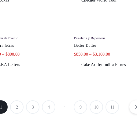
Lokas
Cheches World Tour
ón de Evento
Pastelería y Repostería
ra letras
Better Butter
0
–
$
800.00
$
850.00
–
$
3,100.00
KA Letters
Cake Art by Indira Flores
…
1
2
3
4
9
10
11