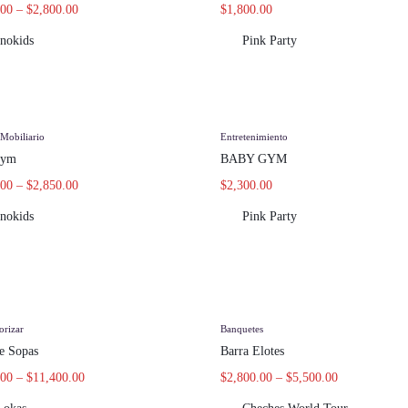
.00
–
$
2,800.00
$
1,800.00
nokids
Pink Party
 Mobiliario
Entretenimiento
Gym
BABY GYM
.00
–
$
2,850.00
$
2,300.00
nokids
Pink Party
orizar
Banquetes
e Sopas
Barra Elotes
.00
–
$
11,400.00
$
2,800.00
–
$
5,500.00