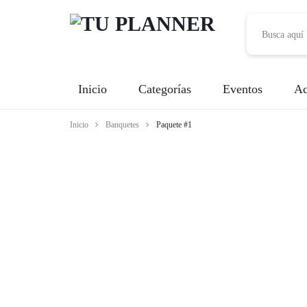
TU
Inicio
Categorías
Eventos
Ac
PLANNER
Inicio
Banquetes
Paquete #1
Banquetes
Fotografía
Entretenimiento
Renta de Mobiliario
Videografía
Meseros