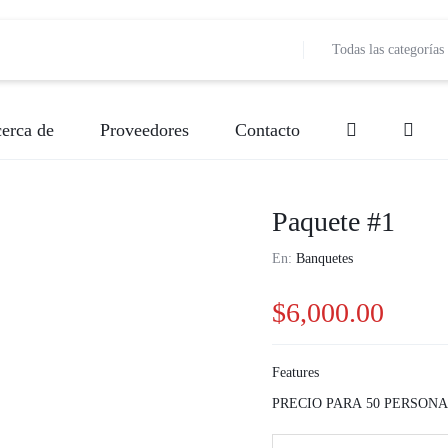
Todas las categorías
erca de
Proveedores
Contacto
Bebidas
Banquetes
Decoración de Event
Bebidas
Paquete #1
Música
Entretenimiento
Lugar de Evento
Fotografía
En:
Banquetes
Papelería Social
Meseros
Pastelería y Reposter
Música
$
6,000.00
Valet Parking
Pastelería y Repostería
Producción
Producción
Features
Vestidos y disfraces
Servicios de Comida (Carretas)
Snacks
Snacks
PRECIO PARA 50 PERSONA
Servicios de Comida (Carretas)
Vestidos y Disfraces
Videografí