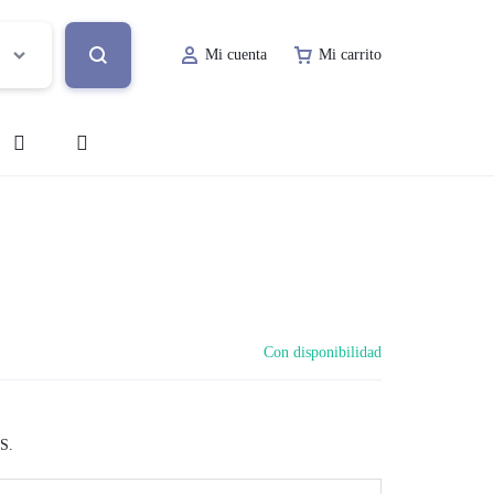
Mi cuenta
Mi carrito
o
Decoración de Evento
Lugar de Evento
ía
Papelería Social
Con disponibilidad
Renta de Mobiliario
Valet Parking
S.
a