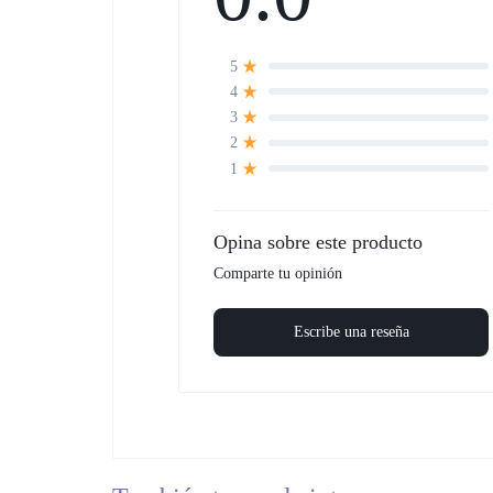
5
4
3
2
1
Opina sobre este producto
Comparte tu opinión
Escribe una reseña