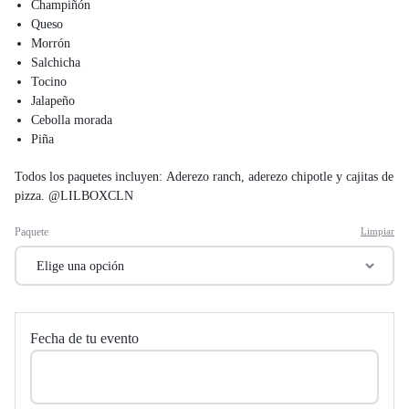
Champiñón
Queso
Morrón
Salchicha
Tocino
Jalapeño
Cebolla morada
Piña
Todos los paquetes incluyen: Aderezo ranch, aderezo chipotle y cajitas de
pizza. @LILBOXCLN
Paquete
Limpiar
Fecha de tu evento